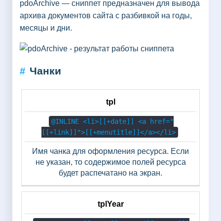
pdoArchive — сниппет предназначен для вывода
архива документов сайта с разбивкой на годы,
месяцы и дни.
Чанки
#
tpl
Название
По умолчанию
Описание
@INLINE <li>[[+date]] <a href="
[[+link]]">[[+menutitle]]</a></li>
Имя чанка для оформления ресурса. Если
не указан, то содержимое полей ресурса
будет распечатано на экран.
tplYear