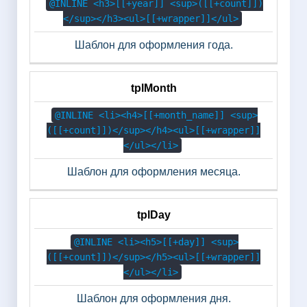
@INLINE <h3>[[+year]] <sup>([[+count]])
</sup></h3><ul>[[+wrapper]]</ul>
Шаблон для оформления года.
tplMonth
@INLINE <li><h4>[[+month_name]] <sup>
([[+count]])</sup></h4><ul>[[+wrapper]]
</ul></li>
Шаблон для оформления месяца.
tplDay
@INLINE <li><h5>[[+day]] <sup>
([[+count]])</sup></h5><ul>[[+wrapper]]
</ul></li>
Шаблон для оформления дня.