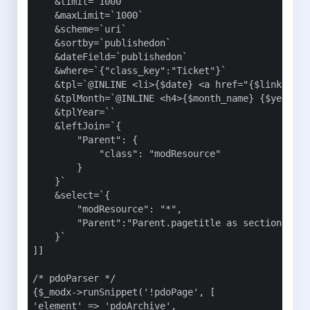
    &limit=`1000`

    &maxLimit=`1000`

    &scheme=`uri`

    &sortby=`publishedon`

    &dateField=`publishedon`

    &where=`{"class_key":"Ticket"}`

    &tpl=`@INLINE <li>{$date} <a href="{$link}">{$
    &tplMonth=`@INLINE <h4>{$month_name} {$year} <
    &tplYear=``

    &leftJoin=`{

        "Parent": {

            "class": "modResource"

        }

    }`

    &select=`{

        "modResource": "*",

        "Parent":"Parent.pagetitle as section"

    }`

]]

/* pdoParser */

{$_modx->runSnippet('!pdoPage', [

'element' => 'pdoArchive',
