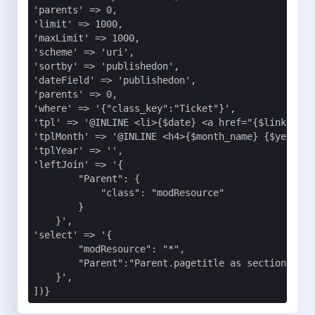
'parents' => 0,

'limit' => 1000,

'maxLimit' => 1000,

'scheme' => 'uri',

'sortby' => 'publishedon',

'dateField' => 'publishedon',

'parents' => 0,

'where' => '{"class_key":"Ticket"}',

'tpl' => '@INLINE <li>{$date} <a href="{$link}">{$
'tplMonth' => '@INLINE <h4>{$month_name} {$year} <
'tplYear' => '',

'leftJoin' => '{

        "Parent": {

            "class": "modResource"

        }

    }',

'select' => '{

        "modResource": "*",

        "Parent":"Parent.pagetitle as section"

    }',

])}