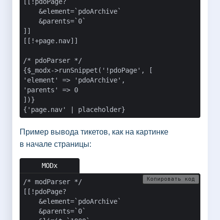
[[!pdoPage?

    &element=`pdoArchive`

    &parents=`0`

]]

[[!+page.nav]]

/* pdoParser */

{$_modx->runSnippet('!pdoPage', [

'element' => 'pdoArchive',

'parents' => 0

])}

{'page.nav' | placeholder}
Пример вывода тикетов, как на картинке
в начале страницы:
Копировать код
/* modParser */

[[!pdoPage?

    &element=`pdoArchive`

    &parents=`0`
