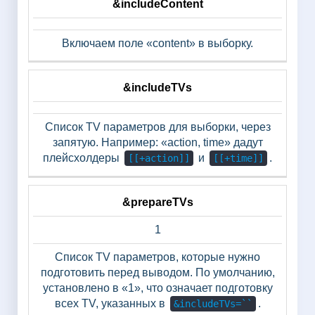
&includeContent
Включаем поле «content» в выборку.
&includeTVs
Список TV параметров для выборки, через
запятую. Например: «action, time» дадут
плейсхолдеры
и
.
[[+action]]
[[+time]]
&prepareTVs
1
Список TV параметров, которые нужно
подготовить перед выводом. По умолчанию,
установлено в «1», что означает подготовку
всех TV, указанных в
.
&includeTVs=``