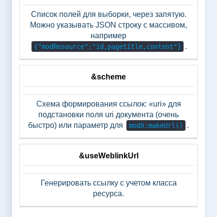
Список полей для выборки, через запятую.
Можно указывать JSON строку с массивом,
например
.
{"modResource":"id,pagetitle,content"}
&scheme
Схема формирования ссылок: «uri» для
подстановки поля uri документа (очень
быстро) или параметр для
.
modX:makeUrl()
&useWeblinkUrl
Генерировать ссылку с учетом класса
ресурса.