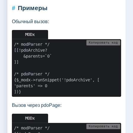
Примеры
#
Обычный вызов:
Копировать код
/* modParser */

[[!pdoArchive?

    &parents=`0`

]]

/* pdoParser */

{$_modx->runSnippet('!pdoArchive', [

'parents' => 0

])}
Вызов через pdoPage:
Копировать код
/* modParser */
