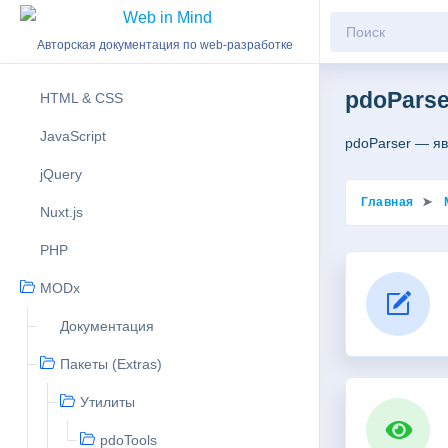
Авторская документация по web-разработке
pdoParse
HTML & CSS
JavaScript
pdoParser — яв
jQuery
Главная
Nuxt.js
PHP
MODx
Документация
Пакеты (Extras)
Утилиты
pdoTools