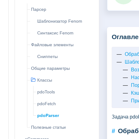
Парсер
Шаблонизатор Fenom
Синтаксис Fenom
Оглавле
Файловые элементы
Обраб
Сниппеты
Шабло
Общие параметры
Во
На
Классы
Пор
pdoTools
Кэ
Пр
pdoFetch
pdoParser
Задача pdo
Полезные статьи
Обраб
#