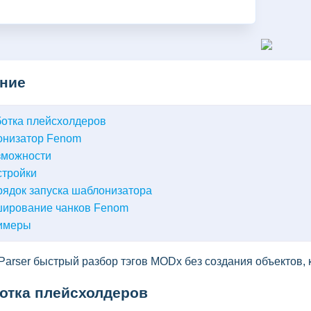
ние
отка плейсхолдеров
низатор Fenom
зможности
стройки
ядок запуска шаблонизатора
ширование чанков Fenom
имеры
Parser быстрый разбор тэгов MODx без создания объектов, 
отка плейсхолдеров