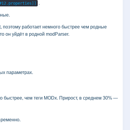
.
#12.properties]]
нные.
t, поэтому работает немного быстрее чем родные
о он уйдёт в родной modParser.
ных параметрах.
о быстрее, чем теги MODx. Прирост, в среднем 30% —
временно.