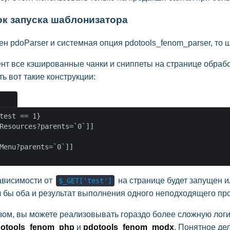
к запуска шаблонизатора
ен pdoParser и системная опция pdotools_fenom_parser, то
ент все кэшированные чанки и сниппеты на странице обрабо
ь вот такие конструкции:
test == 1}

Resources?parents=`0`]]

Menu?parents=`0`]]

зависимости от
на странице будет запущен и
$_GET['test']
л бы оба и результат выполнения одного неподходящего про
зом, вы можете реализовывать гораздо более сложную лог
otools_fenom_php
и
pdotools_fenom_modx
. Понятное де