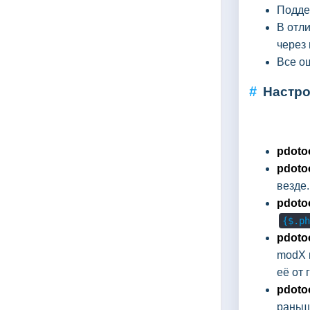
Подде
В отл
через
Все о
#
Настр
pdoto
pdoto
везде
pdoto
{$.ph
pdoto
modX 
её от 
pdoto
раньш