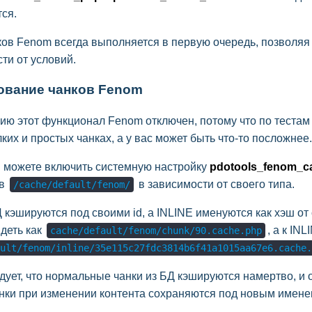
ся.
ков Fenom всегда выполняется в первую очередь, позволяя
ти от условий.
ование чанков Fenom
ю этот функционал Fenom отключен, потому что по тестам ав
ких и простых чанках, а у вас может быть что-то посложнее.
 можете включить системную настройку
pdotools_fenom_c
 в
в зависимости от своего типа.
/cache/default/fenom/
 кэшируются под своими id, а INLINE именуются как хэш от
деть как
, а к IN
cache/default/fenom/chunk/90.cache.php
ult/fenom/inline/35e115c27fdc3814b6f41a1015aa67e6.cache.
дует, что нормальные чанки из БД кэшируются намертво, и 
анки при изменении контента сохраняются под новым именем