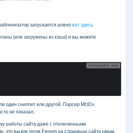
 шаблонизатор запускается ровно
вот здесь
.
таны (или загружены из кэша) и вы можете
Копировать код
ли один сниппет или другой. Парсер MODx
сто не показал.
ику работы сайта даже с отключенными
ло, что вызов тегов Fenom на страницах сайта никак