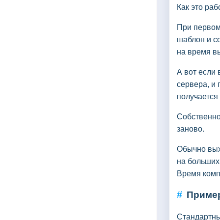
Как это ра
При первом 
шаблон и с
на время в
А вот если
сервера, и
получается
Собственно,
заново.
Обычно выхо
на больших
Время комп
#
Приме
Стандартный