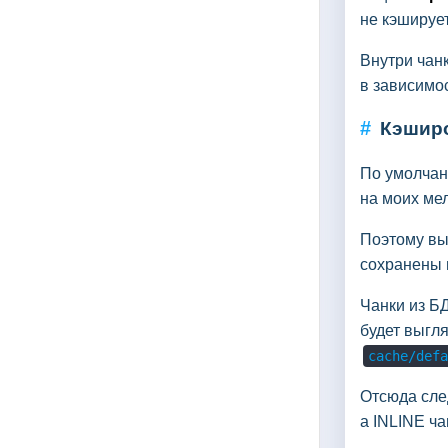
не кэширует
Внутри чан
в зависимос
#
Кэшир
По умолчани
на моих мел
Поэтому вы
сохранены
Чанки из БД
будет выгля
cache/defa
Отсюда сле
а INLINE ч