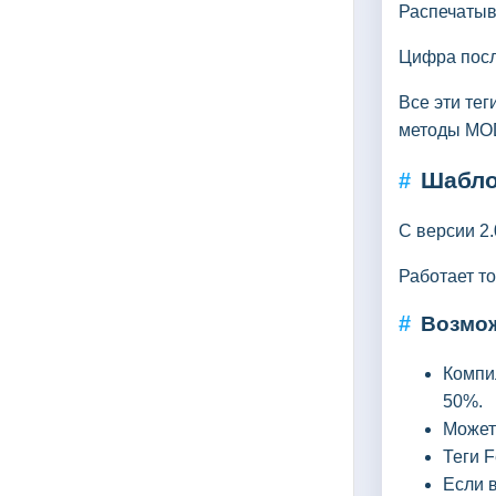
Распечатыв
Цифра посл
Все эти те
методы MOD
Шабло
#
С версии 2.
Работает т
#
Возмо
Компи
50%.
Может 
Теги 
Если в