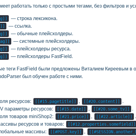
меет работать только с простыми тегами, без фильтров и усл
— строка лексикона.
g]]
— ссылка.
]]
— обычные плейсхолдеры.
g]]
— системные плейсхолдеры.
ag]]
— плейсхолдеры ресурса.
g]]
— плейсхолдеры FastField.
g]]
е теги FastField были предложены Виталием Киреевым в 
pdoParser был обучен работе с ними.
оля ресурсов:
,
.
[[#15.pagetitle]]
[[#20.content]]
V параметры ресурсов:
,
.
[[#15.date]]
[[#20.some_tv]]
оля товаров miniShop2:
,
.
[[#21.price]]
[[#22.article]]
ассивы ресурсов и товаров:
[[#12.properties.somefield]]
лобальные массивы:
,
[[#POST.key]]
[[#SESSION.another_