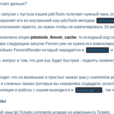
ботает дальше?
запуске с пустым кэшем pdoTools получает нужный чанк, оп
охраняет его во внутренний кэш pdoTools методом
setStore
ыполнения скрипта, он нужен чтобы не компилировать 10 ра
 включена опция
pdotools_fenom_cache
, то исходный код
 при следующем запуске Fenom уже не нужно его компилиров
 объект Fenom\Render который передаётся в
и 
setStore()
 вопрос в том, что для вас будет быстрее - поднять скомп
дит, что на маленьких и простых чанках (как у сниппетов p
 и сложных чанках (которые вы наверняка создадите, испо
иляции и работы с кэшем выводится в
, так
&showLog=`1`
ры
 чанк tpl.Tickets.comments.wrapper из компонента Tickets: