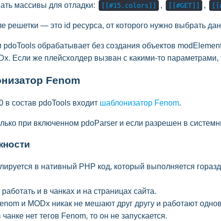
ать массивы для отладки:
,
,
[[#15.colors]]
[[#GET]]
[[
е решетки — это id ресурса, от которого нужно выбрать да
ги pdoTools обрабатывает без создания объектов modElemen
x. Если же плейсхолдер вызван с какими-то параметрами, т
низатор Fenom
0 в состав pdoTools входит
шаблонизатор Fenom
.
олько при включенном pdoParser и если разрешен в систем
жности
лируется в нативный PHP код, который выполняется горазд
работать и в чанках и на страницах сайта.
Fenom и MODx никак не мешают друг другу и работают одно
 чанке нет тегов Fenom, то он не запускается.