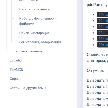
eCommerce
pdoParser у
Работа с контентом
[[%ta
Работа с фото, видео и
[[~id
файлами
[[+ta
Поиск, Фильтрация
[[++t
[[*ta
Регистрация, авторизация
[[#ta
Готовые решения
Специальны
Evolution
с автором, 
TinyMCE
Он умеет:
Сервер
Выводить п
Выводить T
Статьи на другие темы
Выводить п
Выводить м
Выводить г