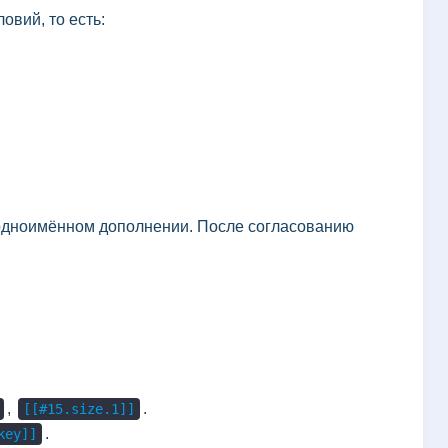
овий, то есть:
одноимённом дополнении. После согласованию
,
.
[[#15.size.1]]
.
key]]