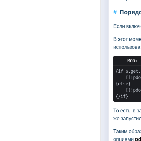
#
Порядо
Если включ
В этот мом
использоват
{if $.get.
    [[!pdo
{else}

    [[!pdo
{/if}
То есть, в 
же запусти
Таким обра
опциями
pd