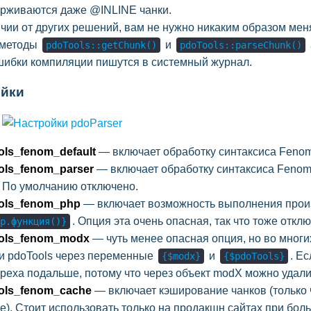
рживаются даже @INLINE чанки.
ичии от других решений, вам не нужно никаким образом мен
 методы
и
pdoTools::getChunk()
pdoTools::parseChunk()
шибки компиляции пишутся в системный журнал.
ойки
ols_fenom_default
— включает обработку синтаксиса Fenom 
ols_fenom_parser
— включает обработку синтаксиса Fenom 
. По умолчанию отключено.
ols_fenom_php
— включает возможность выполнения прои
. Опция эта очень опасная, так что тоже откл
p.функция()}
ols_fenom_modx
— чуть менее опасная опция, но во многи
и pdoTools через переменные
и
. Е
{$modx}
{$pdoTools}
греха подальше, потому что через объект modX можно удалит
ols_fenom_cache
— включает кэширование чанков (только ч
е). Стоит использовать только на продакшн сайтах при бол